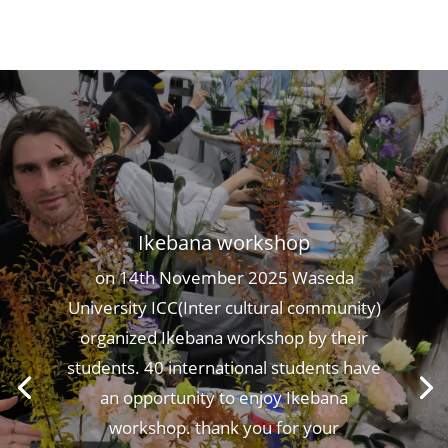
Ikebana workshop
on 14th November 2025 Waseda
University ICC(Inter cultural community)
organized Ikebana workshop by their
students. 40 international students have
an opportunity to enjoy Ikebana
workshop. thank you for your